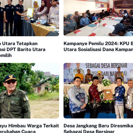
o Utara Tetapkan
Kampanye Pemilu 2024: KPU B
asi DPT Barito Utara
Utara Sosialisasi Dana Kampa
milih
ayu Himbau Warga Terkait
Desa Jangkang Baru Diresmik
erubahan Cuaca
Sebagai Desa Bersinar