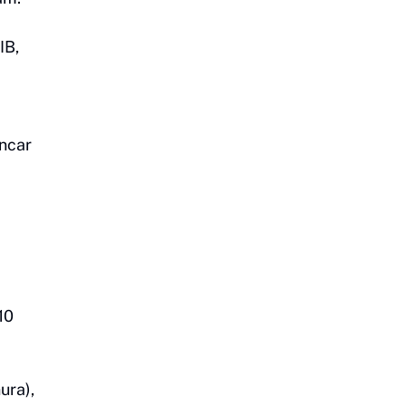
IB,
ancar
10
ura),