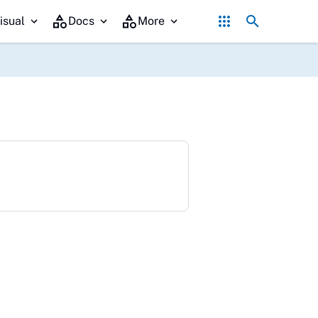
Hadiri Rakor Pemdes se-Kalteng, Bupati Shalahuddin Tegaskan K
isual
Docs
More