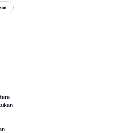
kan
tara
kukan
an