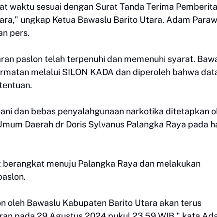
pat waktu sesuai dengan Surat Tanda Terima Pemberit
Utara," ungkap Ketua Bawaslu Barito Utara, Adam Para
an pers.
an paslon telah terpenuhi dan memenuhi syarat. Baw
rmatan melalui SILON KADA dan diperoleh bahwa dat
tentuan.
ni dan bebas penyalahgunaan narkotika ditetapkan o
Umum Daerah dr Doris Sylvanus Palangka Raya pada ha
ut berangkat menuju Palangka Raya dan melakukan
aslon.
n oleh Bawaslu Kabupaten Barito Utara akan terus
aran pada 29 Agustus 2024 pukul 23.59 WIB," kata A