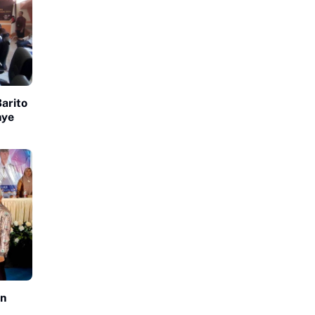
arito
nye
an