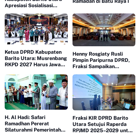
Ramadan di Batu Raya I
Apresiasi Sosialisasi
Bahaya Radikalisme dan
Dampak Negatif Medsos
Ketua DPRD Kabupaten
Henny Rosgiaty Rusli
Barito Utara: Musrenbang
Pimpin Paripurna DPRD,
RKPD 2027 Harus Jawab
Fraksi Sampaikan
Kebutuhan Masyarakat
Pendapat Akhir RPJMD
2025–2029
H. Al Hadi: Safari
Fraksi KIR DPRD Barito
Ramadhan Pererat
Utara Setujui Raperda
Silaturahmi Pemerintah
RPJMD 2025–2029 untuk
dan Masyarakat
Ditetapkan Menjadi Perda