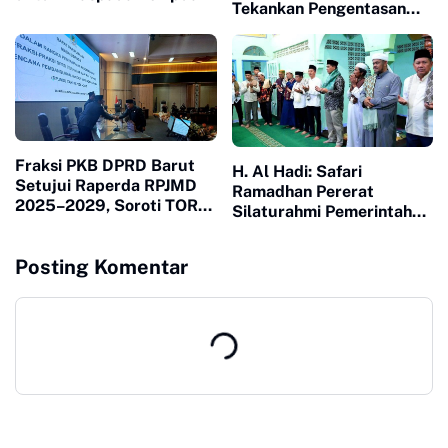
Tekankan Pengentasan
Mengatasnamakan Bupati
Kemiskinan dan
Transparansi Anggaran
Fraksi PKB DPRD Barut
H. Al Hadi: Safari
Setujui Raperda RPJMD
Ramadhan Pererat
2025–2029, Soroti TORA
Silaturahmi Pemerintah
dan Harmonisasi Tata
dan Masyarakat
Ruang
Kabupaten Barito Utara
Posting Komentar