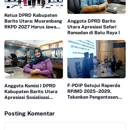
Ketua DPRD Kabupaten
Anggota DPRD Barito
Barito Utara: Musrenbang
Utara Apresiasi Safari
RKPD 2027 Harus Jawab
Ramadan di Batu Raya I
Kebutuhan Masyarakat
F-PDIP Setujui Raperda
Anggota Komisi I DPRD
RPJMD 2025–2029,
Kabupaten Barito Utara
Tekankan Pengentasan
Apresiasi Sosialisasi
Kemiskinan dan
Bahaya Radikalisme dan
Transparansi Anggaran
Dampak Negatif Medsos
Posting Komentar