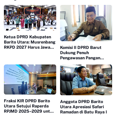
Implementasi Program
54
dan Peningkatan PAD
Ketua DPRD Kabupaten
Barito Utara: Musrenbang
RKPD 2027 Harus Jawab
Komisi II DPRD Barut
Kebutuhan Masyarakat
Dukung Penuh
Pengawasan Pangan
Jelang Idul Fitri oleh Tim
Terpadu
Fraksi KIR DPRD Barito
Anggota DPRD Barito
Utara Setujui Raperda
Utara Apresiasi Safari
RPJMD 2025–2029 untuk
Ramadan di Batu Raya I