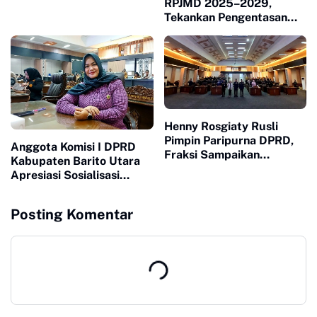
RPJMD 2025–2029,
Kebutuhan Masyarakat
Tekankan Pengentasan
Kemiskinan dan
Transparansi Anggaran
Henny Rosgiaty Rusli
Pimpin Paripurna DPRD,
Anggota Komisi I DPRD
Fraksi Sampaikan
Kabupaten Barito Utara
Pendapat Akhir RPJMD
Apresiasi Sosialisasi
2025–2029
Bahaya Radikalisme dan
Dampak Negatif Medsos
Posting Komentar