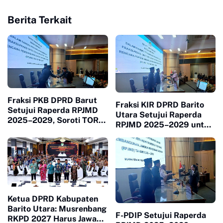
Berita Terkait
Fraksi PKB DPRD Barut
Fraksi KIR DPRD Barito
Setujui Raperda RPJMD
Utara Setujui Raperda
2025–2029, Soroti TORA
RPJMD 2025–2029 untuk
dan Harmonisasi Tata
Ditetapkan Menjadi Perda
Ruang
Ketua DPRD Kabupaten
Barito Utara: Musrenbang
F-PDIP Setujui Raperda
RKPD 2027 Harus Jawab