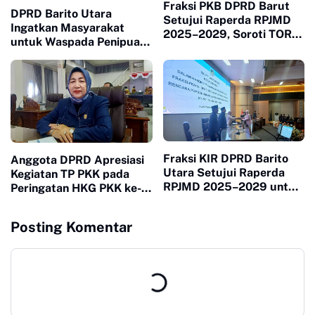
Fraksi PKB DPRD Barut
DPRD Barito Utara
Setujui Raperda RPJMD
Ingatkan Masyarakat
2025–2029, Soroti TORA
untuk Waspada Penipuan
dan Harmonisasi Tata
Mengatasnamakan Bupati
Ruang
Fraksi KIR DPRD Barito
Anggota DPRD Apresiasi
Utara Setujui Raperda
Kegiatan TP PKK pada
RPJMD 2025–2029 untuk
Peringatan HKG PKK ke-
Ditetapkan Menjadi Perda
54
Posting Komentar