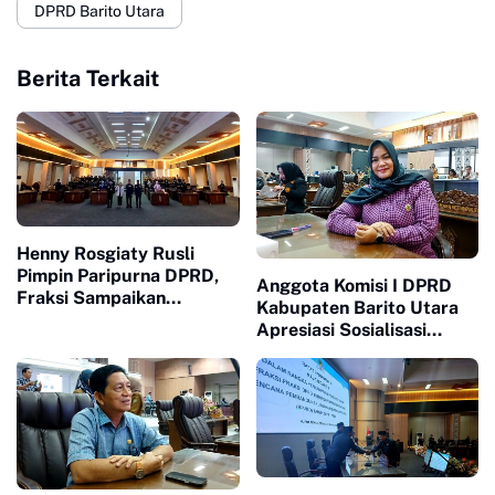
DPRD Barito Utara
Berita Terkait
Henny Rosgiaty Rusli
Pimpin Paripurna DPRD,
Anggota Komisi I DPRD
Fraksi Sampaikan
Kabupaten Barito Utara
Pendapat Akhir RPJMD
Apresiasi Sosialisasi
2025–2029
Bahaya Radikalisme dan
Dampak Negatif Medsos