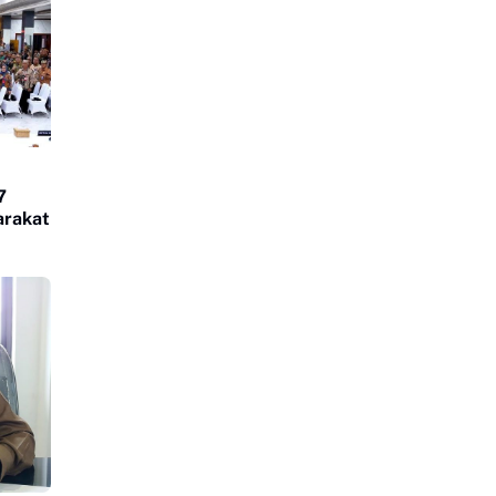
7
arakat