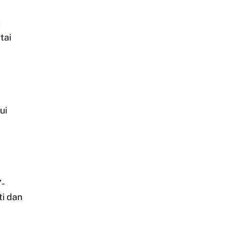
i
tai
ui
7-
i dan