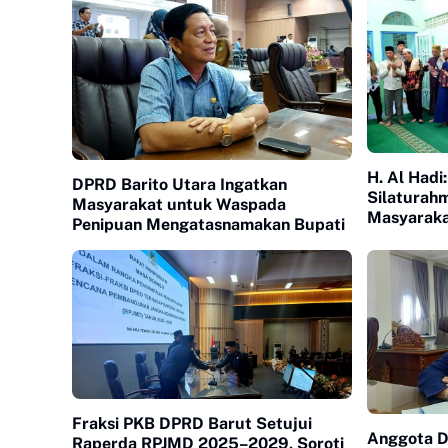
H. Al Hadi
DPRD Barito Utara Ingatkan
Silaturah
Masyarakat untuk Waspada
Masyaraka
Penipuan Mengatasnamakan Bupati
Fraksi PKB DPRD Barut Setujui
Anggota D
Raperda RPJMD 2025–2029, Soroti