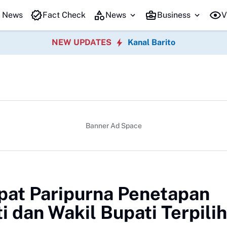
Hari Ketiga Kaji Tiru, Pemkab Barito Utara Pelajar
t News
Fact Check
News
Business
V
NEW UPDATES
Kanal Barito
Banner Ad Space
pat Paripurna Penetapan
 dan Wakil Bupati Terpilih