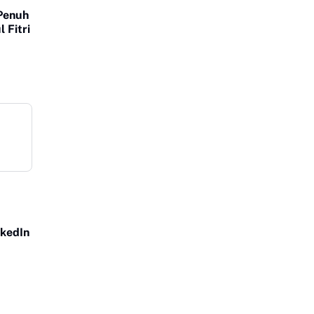
Penuh
 Fitri
nkedIn