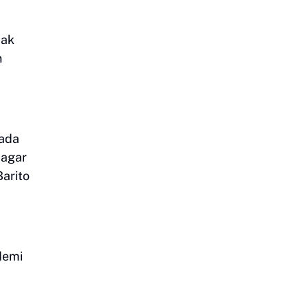
dak
n
pada
 agar
arito
demi