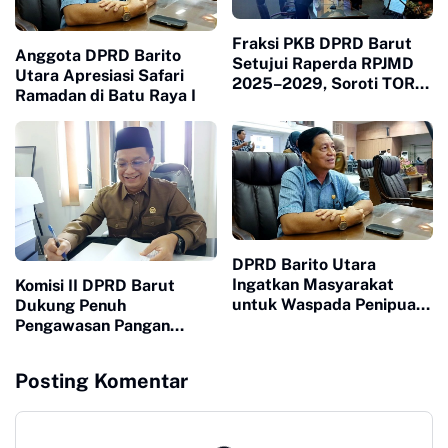
Fraksi PKB DPRD Barut
Anggota DPRD Barito
Setujui Raperda RPJMD
Utara Apresiasi Safari
2025–2029, Soroti TORA
Ramadan di Batu Raya I
dan Harmonisasi Tata
Ruang
DPRD Barito Utara
Ingatkan Masyarakat
Komisi II DPRD Barut
untuk Waspada Penipuan
Dukung Penuh
Mengatasnamakan Bupati
Pengawasan Pangan
Jelang Idul Fitri oleh Tim
Terpadu
Posting Komentar