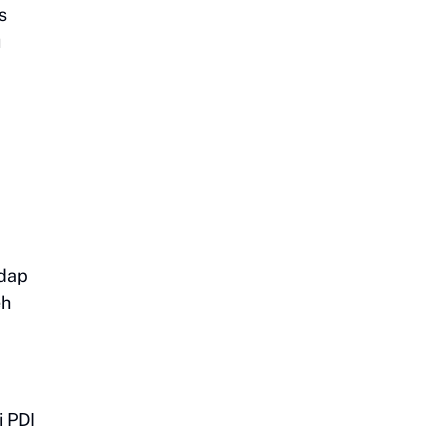
s
u
adap
eh
i PDI