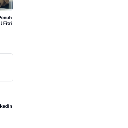
Penuh
 Fitri
nkedIn