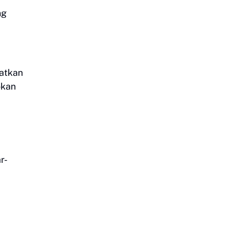
ng
atkan
okan
r-