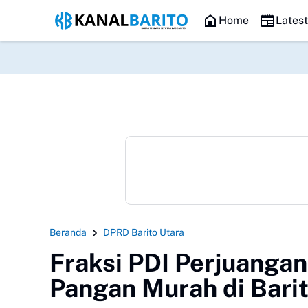
HEADLINE
Kaji Tiru ke Kulon Progo, Pemkab Ba
Home
Lates
Beranda
DPRD Barito Utara
Fraksi PDI Perjuanga
Pangan Murah di Barit