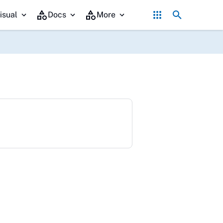
es se-Kalteng, Bupati Shalahuddin Tegaskan Komitmen Barito Utara 
isual
Docs
More