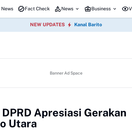
rito Utara Perkuat Inovasi Tata Kelola Pemerintahan
Hadiri Rakor Pemd
t News
Fact Check
News
Business
V
NEW UPDATES
Kanal Barito
Banner Ad Space
n DPRD Apresiasi Gerakan
o Utara