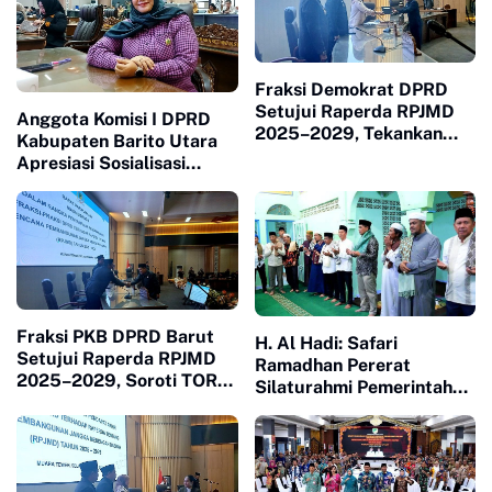
Fraksi Demokrat DPRD
Setujui Raperda RPJMD
Anggota Komisi I DPRD
2025–2029, Tekankan
Kabupaten Barito Utara
Implementasi Program
Apresiasi Sosialisasi
dan Peningkatan PAD
Bahaya Radikalisme dan
Dampak Negatif Medsos
Fraksi PKB DPRD Barut
H. Al Hadi: Safari
Setujui Raperda RPJMD
Ramadhan Pererat
2025–2029, Soroti TORA
Silaturahmi Pemerintah
dan Harmonisasi Tata
dan Masyarakat
Ruang
Kabupaten Barito Utara