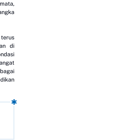
emata,
angka
 terus
an di
ondasi
sangat
ebagai
idikan