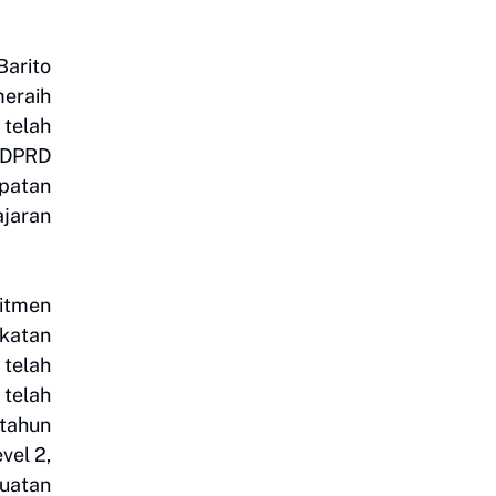
arito
meraih
 telah
I DPRD
mpatan
ajaran
itmen
katan
telah
 telah
 tahun
vel 2,
uatan