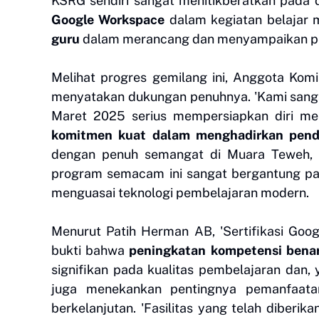
KSRG sendiri sangat menitikberatkan pada
Google Workspace
dalam kegiatan belajar m
guru
dalam merancang dan menyampaikan pembe
Melihat progres gemilang ini, Anggota Komi
menyatakan dukungan penuhnya. 'Kami sang
Maret 2025 serius mempersiapkan diri men
komitmen kuat dalam menghadirkan pendid
dengan penuh semangat di Muara Teweh, 
program semacam ini sangat bergantung pa
menguasai teknologi pembelajaran modern.
Menurut Patih Herman AB, 'Sertifikasi Goog
bukti bahwa
peningkatan kompetensi benar
signifikan pada kualitas pembelajaran dan, 
juga menekankan pentingnya pemanfaata
berkelanjutan. 'Fasilitas yang telah diber