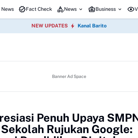
Kaji Tiru k
t News
Fact Check
News
Business
V
NEW UPDATES
Kanal Barito
Banner Ad Space
resiasi Penuh Upaya SMPN
Sekolah Rujukan Google: