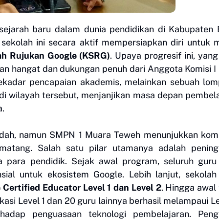
jarah baru dalam dunia pendidikan di Kabupaten B
sekolah ini secara aktif mempersiapkan diri untuk 
ah Rujukan Google (KSRG)
. Upaya progresif ini, yang
an hangat dan dukungan penuh dari Anggota Komisi 
sekadar pencapaian akademis, melainkan sebuah lo
 di wilayah tersebut, menjanjikan masa depan pembel
a.
mudah, namun SMPN 1 Muara Teweh menunjukkan kom
 matang. Salah satu pilar utamanya adalah pening
 para pendidik. Sejak awal program, seluruh guru 
nsial untuk ekosistem Google. Lebih lanjut, sekolah
 Certified Educator Level 1 dan Level 2
. Hingga awal
ikasi Level 1 dan 20 guru lainnya berhasil melampaui Le
hadap penguasaan teknologi pembelajaran. Peng