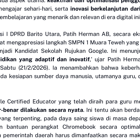
 dua aspek utama:
keaktifan dan optimalisasi pengg
engajar sehari-hari, serta
inovasi berkelanjutan dar
lajaran yang menarik dan relevan di era digital ini
si I DPRD Barito Utara, Patih Herman AB, secara eks
at mengapresiasi langkah SMPN 1 Muara Teweh yang 
jadi Kandidat Sekolah Rujukan Google. Ini menunj
ikan yang adaptif dan inovatif
,' ujar Patih Her
Sabtu (21/2/2026). Ia menambahkan bahwa keberha
da kesiapan sumber daya manusia, utamanya guru, 
le Certified Educator yang telah diraih para guru m
-benar dilakukan secara nyata
. Ini tentu akan ber
yang terpenting, pada daya saing siswa di masa depa
n bantuan perangkat Chromebook secara optima
ikan pemerintah daerah harus dimanfaatkan secara ma