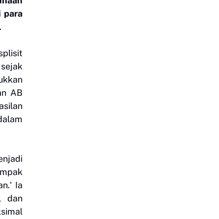
unaan
i para
.
plisit
sejak
ukkan
man AB
silan
dalam
enjadi
dampak
n.' Ia
l dan
ksimal