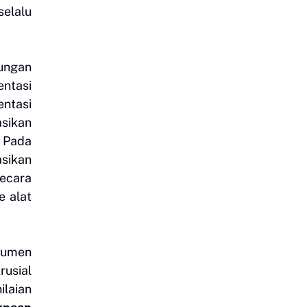
selalu
jungan
entasi
entasi
sikan
. Pada
asikan
secara
e alat
kumen
rusial
ilaian