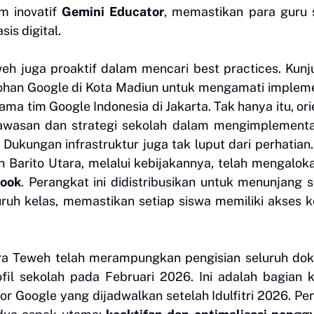
m inovatif
Gemini Educator
, memastikan para guru 
is digital.
weh juga proaktif dalam mencari best practices. Kun
ntohan Google di Kota Madiun untuk mengamati implem
ama tim Google Indonesia di Jakarta. Tak hanya itu, ori
awasan dan strategi sekolah dalam mengimplementa
. Dukungan infrastruktur juga tak luput dari perhatian
Barito Utara, melalui kebijakannya, telah mengalok
book
. Perangkat ini didistribusikan untuk menunjang 
uruh kelas, memastikan setiap siswa memiliki akses k
ara Teweh telah merampungkan pengisian seluruh do
il sekolah pada Februari 2026. Ini adalah bagian k
Google yang dijadwalkan setelah Idulfitri 2026. Pen