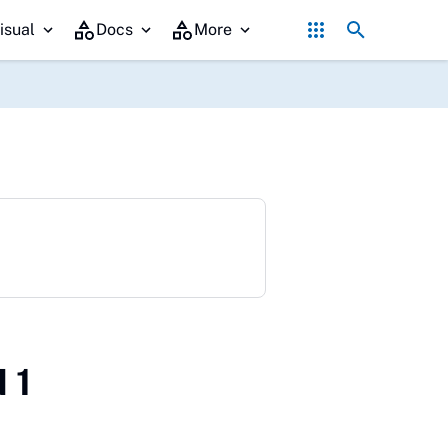
e Kulon Progo, Pemkab Barito Utara Perkuat Inovasi Tata Kelola Pemer
isual
Docs
More
 1