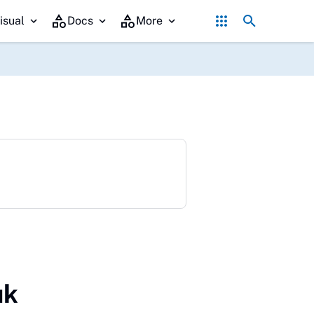
ahuddin Sholat Jumat Bersama Warga di Masjid Noor Hidayah Desa Sik
isual
Docs
More
uk