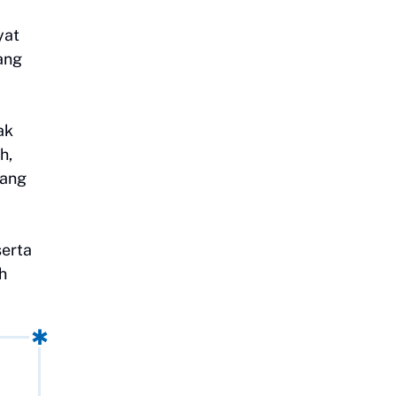
yat
ang
ak
h,
yang
serta
h