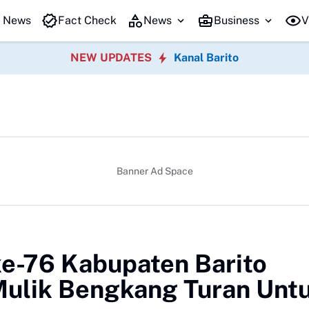
kasi Interaktif "Mengenal Alat Transportasi" untuk Anak
Bupati Shal
t News
Fact Check
News
Business
V
NEW UPDATES
Kanal Barito
Banner Ad Space
e-76 Kabupaten Barito
Mulik Bengkang Turan Unt